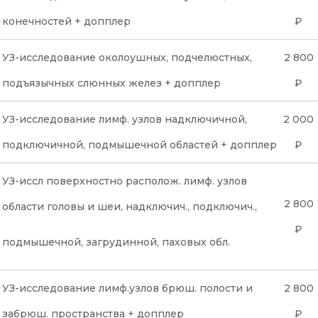
конечностей + допплер
₽
УЗ-исследование околоушных, подчелюстных,
2 800
подъязычных слюнных желез + допплер
₽
УЗ-исследование лимф. узлов надключичной,
2 000
подключичной, подмышечной областей + допплер
₽
УЗ-иссл поверхностно располож. лимф. узлов
2 800
области головы и шеи, надключич., подключич.,
₽
подмышечной, загрудинной, паховых обл.
УЗ-исследование лимф.узлов брюш. полости и
2 800
забрюш. пространства + допплер
₽