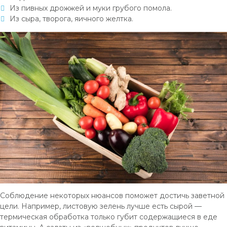
Из пивных дрожжей и муки грубого помола.
Из сыра, творога, яичного желтка.
Соблюдение некоторых нюансов поможет достичь заветной
цели. Например, листовую зелень лучше есть сырой —
термическая обработка только губит содержащиеся в еде