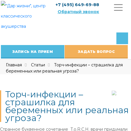
Skip
+7 (495) 649-69-88
to
Обратный звонок
content
ЗАПИСЬ НА ПРИЕМ
ЗАДАТЬ ВОПРОС
Главная
Статьи
Торч-инфекции – страшилка для
беременных или реальная угроза?
Торч-инфекции –
страшилка для
беременных или реальная
угроза?
Странное буквенное сочетание T.o.R.C.H. врачи придумали