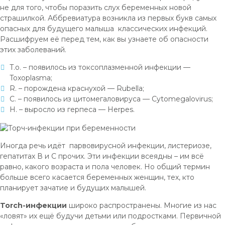
не для того, чтобы поразить слух беременных новой
страшилкой. Аббревиатура возникла из первых букв самых
опасных для будущего малыша классических инфекций.
Расшифруем её перед тем, как вы узнаете об опасности
этих заболеваний.
T.o. – появилось из токсоплазменной инфекции —
Toxoplasma;
R. – порождена краснухой — Rubella;
C. – появилось из цитомегаловируса — Cytomegalovirus;
H. – выросло из герпеса — Herpes.
Иногда речь идёт парвовирусной инфекции, листериозе,
гепатитах В и С прочих. Эти инфекции всеядны – им всё
равно, какого возраста и пола человек. Но общий термин
больше всего касается беременных женщин, тех, кто
планирует зачатие и будущих малышей.
Torch-инфекции
широко распространены. Многие из нас
«ловят» их ещё будучи детьми или подростками. Первичной