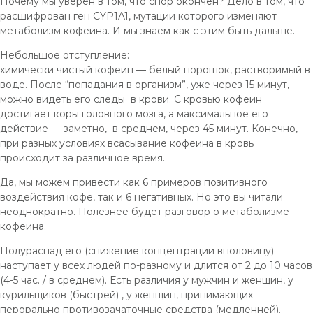
Почему мы уверен в том, что спор окончен? Дело в том, что
расшифрован ген CYP1A1, мутации которого изменяют
метаболизм кофеина. И мы знаем как с этим быть дальше.
Небольшое отступление:
химически чистый кофеин — белый порошок, растворимый в
воде. После “попадания в организм”, уже через 15 минут,
можно видеть его следы в крови. С кровью кофеин
достигает коры головного мозга, а максимальное его
действие — заметно, в среднем, через 45 минут. Конечно,
при разных условиях всасывание кофеина в кровь
происходит за различное время..
Да, мы можем привести как 6 примеров позитивного
воздействия кофе, так и 6 негативных. Но это вы читали
неоднократно. Полезнее будет разговор о метаболизме
кофеина.
Полураспад его (снижение концентрации вполовину)
наступает у всех людей по-разному и длится от 2 до 10 часов
(4-5 час. / в среднем). Есть различия у мужчин и женщин, у
курильщиков (быстрей) , у женщин, принимающих
перорально противозачаточные средства (медленней).