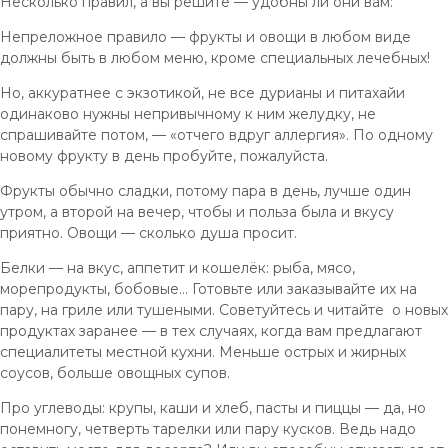
Несколько правил, а вы решите — удобны ли они вам:
Непреложное правило — фрукты и овощи в любом виде
должны быть в любом меню, кроме специальных лечебных!
Но, аккуратнее с экзотикой, не все дурианы и питахайи
одинаково нужны непривычному к ним желудку, не
спрашивайте потом, — «отчего вдруг аллергия». По одному
новому фрукту в день пробуйте, пожалуйста.
Фрукты обычно сладки, потому пара в день, лучше один
утром, а второй на вечер, чтобы и польза была и вкусу
приятно. Овощи — сколько душа просит.
Белки — на вкус, аппетит и кошелёк: рыба, мясо,
морепродукты, бобовые… Готовьте или заказывайте их на
пару, на гриле или тушеными. Советуйтесь и читайте о новых
продуктах заранее — в тех случаях, когда вам предлагают
специалитеты местной кухни. Меньше острых и жирных
соусов, больше овощных супов.
Про углеводы: крупы, каши и хлеб, пасты и пиццы — да, но
понемногу, четверть тарелки или пару кусков. Ведь надо